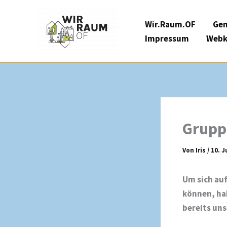
Zum
Inhalt
Wir.Raum.OF
Gem
springen
Impressum
Webk
Grupp
Von
Iris
/
10. J
Um sich au
können, ha
bereits uns