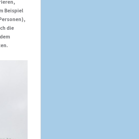
rieren,
 Beispiel
 Personen),
ch die
 dem
ten.