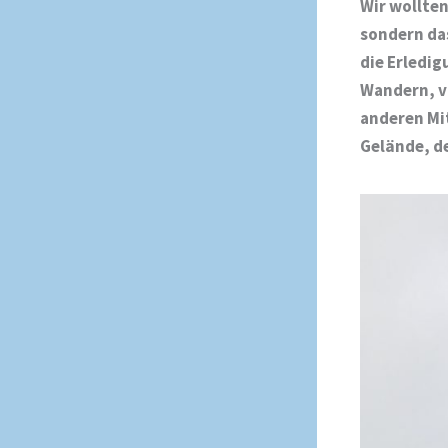
Wir wollten
sondern da
die Erledig
Wandern, v
anderen Mi
Gelände, d