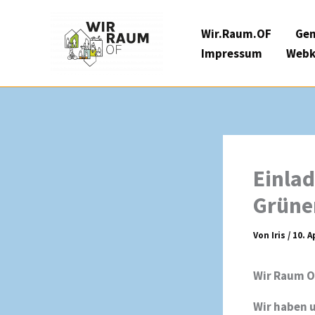
Zum
Inhalt
Wir.Raum.OF
Gem
springen
Impressum
Webk
Einla
Grüne
Von
Iris
/
10. A
Wir Raum O
Wir haben u