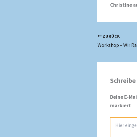
Christine a
ZURÜCK
Workshop – Wir R
Schreibe
Deine E-Mai
markiert
Hier
eingeben…