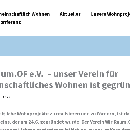
einschaftlich Wohnen
Aktuelles
Unsere Wohnproj
onferenz
um.OF e.V. – unser Verein für
nschaftliches Wohnen ist gegrü
li 2023
tliche Wohnprojekte zu realisieren und zu fördern, ist das
eins, der am 24.6. gegründet wurde. Der Verein Wir.Raum
 vor drei Jahren gestarteten Initiative, zu der im Kern der