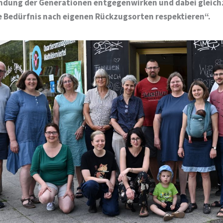
mdung der Generationen entgegenwirken und dabei gleichz
e Bedürfnis nach eigenen Rückzugsorten respektieren“.