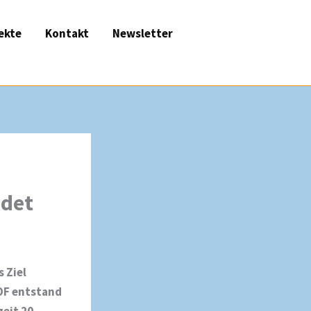
ekte
Kontakt
Newsletter
ndet
 Ziel
.OF entstand
zeit 20