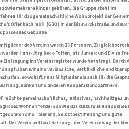
 sowie mehrere Kinder gehören. Die Gruppe steht im
fahren für das gemeinschaftliche Wohnprojekt der Gemei
chaft Offenbach mbH (GBO) in der Bismarckstraße und su
es passendes Gebäude
itglieder des Vereins waren 13 Personen. Zu gleichberec
wurden Hans-Jörg Beck-Folten, Iris Juranic und Elvira Tre
e Eintragung ins Vereinsregister wurde beantragt. Durch d
dung haben wir eine verlässliche, verbindliche und trans
schaffen, sowohl für uns Mitglieder als auch für die Gespr
erwaltung, Banken und anderen Kooperationspartnern.
F möchte gemeinschaftliches, inklusives, nachhaltiges u
ägliches Wohnen fördern sowie das kulturelle und soziale
itgedanken sind Toleranz, Selbstbestimmung und gute
ft. Der Verein will laut Satzung „der Vereinzelung der M