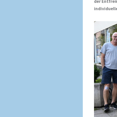
der Entfre
individuell