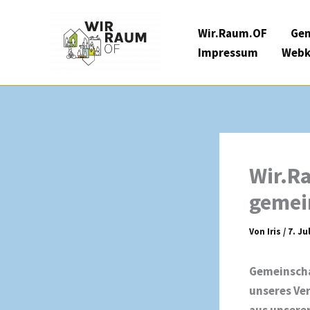
Zum
Inhalt
Wir.Raum.OF
Gem
springen
Impressum
Webk
Wir.Ra
gemei
Von
Iris
/
7. Ju
Gemeinschaf
unseres Ver
aus unserer