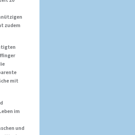
nnützigen
cht zudem
htigten
ffinger
ie
parente
äche mit
nd
 Leben im
enschen und