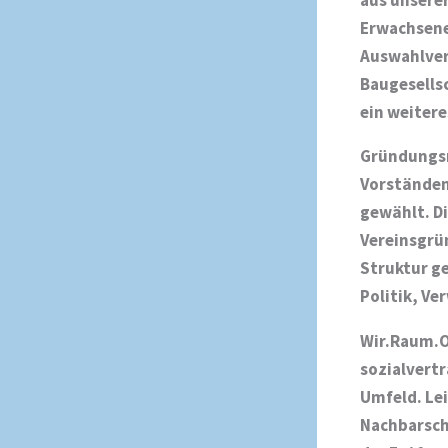
Erwachsene
Auswahlver
Baugesells
ein weiter
Gründungsm
Vorständen 
gewählt. Di
Vereinsgrün
Struktur ge
Politik, V
Wir.Raum.O
sozialvertr
Umfeld. Le
Nachbarscha